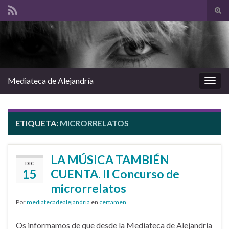
Alte
el
Search for:
form
de
bús
Mediateca de Alejandría
Alter
la
nave
ETIQUETA:
MICRORRELATOS
LA MÚSICA TAMBIÉN
DIC
15
CUENTA. II Concurso de
microrrelatos
Por
mediatecadealejandria
en
certamen
Os informamos de que desde la Mediateca de Alejandría