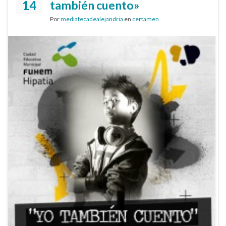
14
también cuento»
Por
mediatecadealejandria
en
certamen