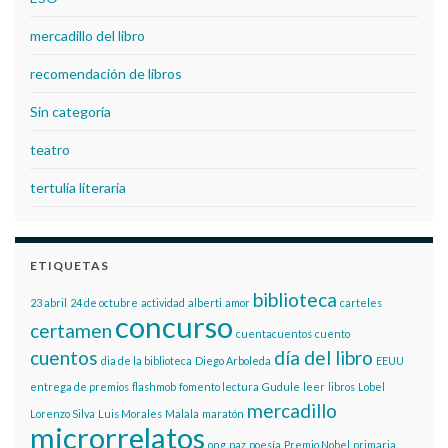
mercadillo del libro
recomendación de libros
Sin categoría
teatro
tertulia literaria
ETIQUETAS
biblioteca
23 abril
24 de octubre
actividad
alberti
amor
carteles
concurso
certamen
cuentacuentos
cuento
cuentos
día del libro
dia de la biblioteca
Diego Arboleda
EEUU
entrega de premios
flashmob
fomento lectura
Gudule
leer
libros
Lobel
mercadillo
Lorenzo Silva
Luis Morales
Malala
maratón
microrrelatos
ong
paz
poesía
Premio Nobel
primaria