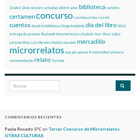
biblioteca
23 abril
24 de octubre
actividad
alberti
amor
carteles
concurso
certamen
cuentacuentos
cuento
cuentos
día del libro
dia de la biblioteca
Diego Arboleda
EEUU
entrega de premios
flashmob
fomento lectura
Gudule
leer
libros
Lobel
mercadillo
Lorenzo Silva
Luis Morales
Malala
maratón
microrrelatos
ong
paz
poesía
Premio Nobel
primaria
relato
recomendación
Tertulia
Search for:
COMENTARIOS RECIENTES
Paula Rosado 5ºC
en
Tercer Concurso de Microrrelatos
OTRAS CULTURAS