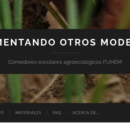
MENTANDO OTROS MOD
Comedores escolares agroecológicos FUHEM
TO
MATERIALES
FAQ
ACERCA DE…