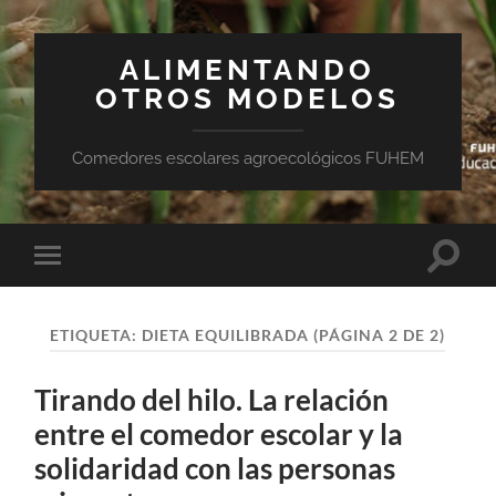
ALIMENTANDO
OTROS MODELOS
Comedores escolares agroecológicos FUHEM
Altern
Alternar
el
el
campo
menú
de
móvil
búsqu
ETIQUETA:
DIETA EQUILIBRADA
(PÁGINA 2 DE 2)
Tirando del hilo. La relación
entre el comedor escolar y la
solidaridad con las personas