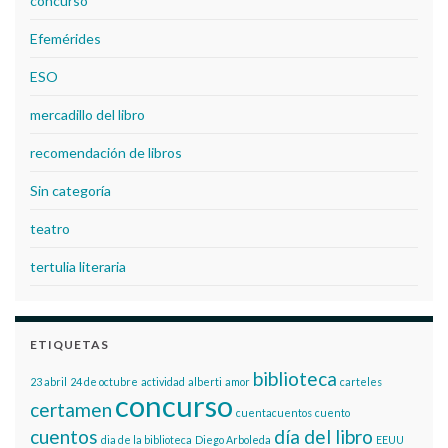
concurso
Efemérides
ESO
mercadillo del libro
recomendación de libros
Sin categoría
teatro
tertulia literaria
ETIQUETAS
biblioteca
23 abril
24 de octubre
actividad
alberti
amor
carteles
concurso
certamen
cuentacuentos
cuento
cuentos
día del libro
dia de la biblioteca
Diego Arboleda
EEUU