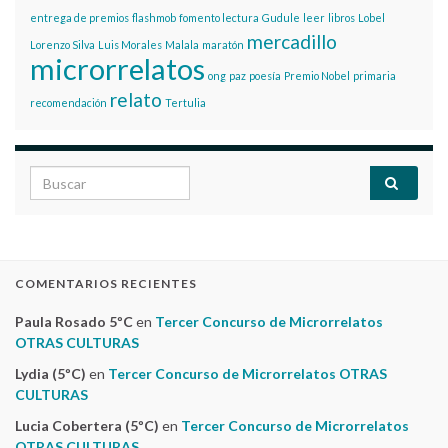
entrega de premios
flashmob
fomento lectura
Gudule
leer
libros
Lobel
mercadillo
Lorenzo Silva
Luis Morales
Malala
maratón
microrrelatos
ong
paz
poesía
Premio Nobel
primaria
relato
recomendación
Tertulia
Search for:
COMENTARIOS RECIENTES
Paula Rosado 5ºC
en
Tercer Concurso de Microrrelatos
OTRAS CULTURAS
Lydia (5ºC)
en
Tercer Concurso de Microrrelatos OTRAS
CULTURAS
Lucia Cobertera (5ºC)
en
Tercer Concurso de Microrrelatos
OTRAS CULTURAS