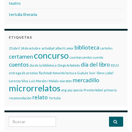
teatro
tertulia literaria
ETIQUETAS
biblioteca
23 abril
24 de octubre
actividad
alberti
amor
carteles
concurso
certamen
cuentacuentos
cuento
cuentos
día del libro
dia de la biblioteca
Diego Arboleda
EEUU
entrega de premios
flashmob
fomento lectura
Gudule
leer
libros
Lobel
mercadillo
Lorenzo Silva
Luis Morales
Malala
maratón
microrrelatos
ong
paz
poesía
Premio Nobel
primaria
relato
recomendación
Tertulia
Search for: